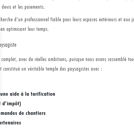
s devis et les paiements.
cherche d’un professionnel fiable pour leurs espaces extérieurs et aux j
 en optimisant leur temps.
paysagiste
rès complet, avec de réelles ambitions, puisque nous avons rassemblé tout
t constitué un véritable temple des paysagistes avec :
une aide à la tarification
t d’impôt)
emandes de chantiers
artenaires