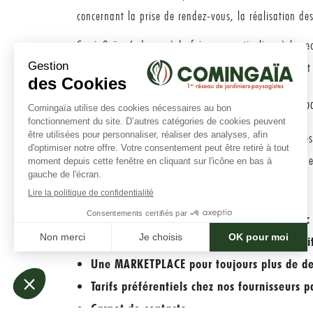
concernant la prise de rendez-vous, la réalisation de
CominGaïa s’adresse à la fois aux particuliers à la re
soutien commercial pour développer leur activité tout
CominGaïa c’est : une réécriture de la vocation de 
Le site internet et l’application offrent un service t
et applications déjà existantes, nous avons imaginé e
Création, gestion de devis et factures avec 
Service d’abattement fiscal de 50 % (crédi
Une MARKETPLACE pour toujours plus de d
Tarifs préférentiels chez nos fournisseurs p
Carnet de contacts