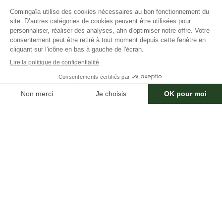
×
Besoin d'aide ?
Un passage remarqué sur M6
En 2023, cette initiative a été mise en
lumière dans l’émission
“Qui veut être mon
associé ?”
sur M6.
L’entrepreneur et investisseur Anthony
Bourbon a tout de suite cru au projet et a
rejoint l’aventure.
Ce qui, entre autres, a permis d’accélérer le