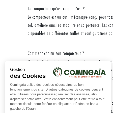
Le compacteur qu'est ce que c'est ?
Le compacteur est un outil mécanique conçu pour tass
sol, améliore ainsi sa stabilité et sa portance. Les co
disponibles en différentes tailles et configurations p
Comment choisir son compacteur ?
Il existe différents types de compacteurs sur le marc
offrant une maniabilité accrue. Pour les travaux plus
rapidement. Les jardiniers paysagistes doivent tenir c
Comment utiliser un compacteur sans risque ?
Lors de l'utilisation d'un compacteur, la sécurité est
protection et des chaussures antidérapantes. De plus, 