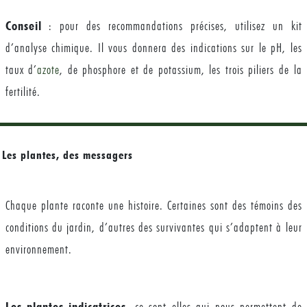
Conseil
: pour des recommandations précises, utilisez un kit
d’analyse chimique. Il vous donnera des indications sur le pH, les
taux d’
azote
, de phosphore et de potassium, les trois piliers de la
fertilité.
-
Les plantes, des messagers
Chaque plante raconte une histoire. Certaines sont des témoins des
conditions du jardin, d’autres des survivantes qui s’adaptent à leur
environnement.
Les plantes indicatrices
, ce sont elles qui nous permettent de