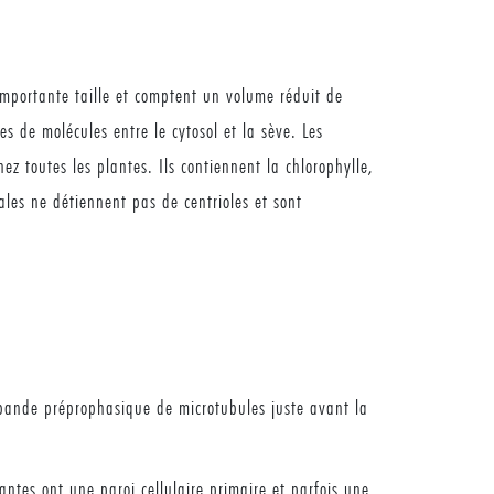
 importante taille et comptent un volume réduit de
s de molécules entre le cytosol et la sève. Les
ez toutes les plantes. Ils contiennent la chlorophylle,
ales ne détiennent pas de centrioles et sont
e bande préprophasique de microtubules juste avant la
lantes ont une paroi cellulaire primaire et parfois une