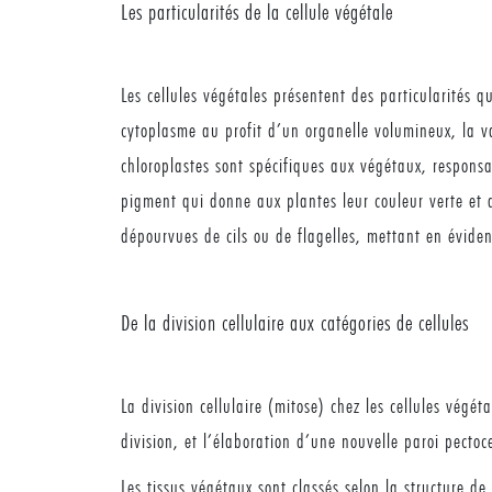
Les particularités de la cellule végétale
Les cellules végétales présentent des particularités q
cytoplasme au profit d’un organelle volumineux, la va
chloroplastes sont spécifiques aux végétaux, responsab
pigment qui donne aux plantes leur couleur verte et q
dépourvues de cils ou de flagelles, mettant en éviden
De la division cellulaire aux catégories de cellules
La division cellulaire (mitose) chez les cellules vé
division, et l’élaboration d’une nouvelle paroi pectoce
Les tissus végétaux sont classés selon la structure de 