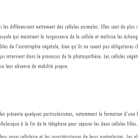
ui les différencient nettement des cellules animales. Elles sont de plus
cuole qui maintient la turgescence de la cellule et maîtrise les échange
les de l’autotrophie végétale, bien qu’ils ne soient pas obligatoires ch
ui intervient dans le processus de la photosynthèse. Les cellules végét
ce leur absence de mobilité propre.
gétales présente quelques particularismes, notamment la formation d’un
llulosique à la fin de la télophase pour séparer les deux cellules filles.
leur paroi cellulaire et les caractéristiques de leurs protoplastes. Les p